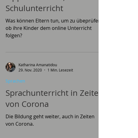
Tipps für Eltern, online
Schulunterricht
Was können Eltern tun, um zu übeprüfen,
ob ihre Kinder dem online Unterricht
folgen?
Katharina Amanatidou
29. Nov. 2020
1 Min. Lesezeit
Sprachen
Sprachunterricht in Zeiten
von Corona
Die Bildung geht weiter, auch in Zeiten
von Corona.