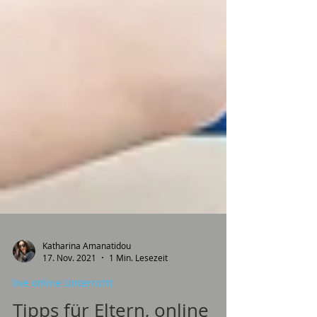
Katharina Amanatidou
17. Nov. 2021
1 Min. Lesezeit
live online Unterricht