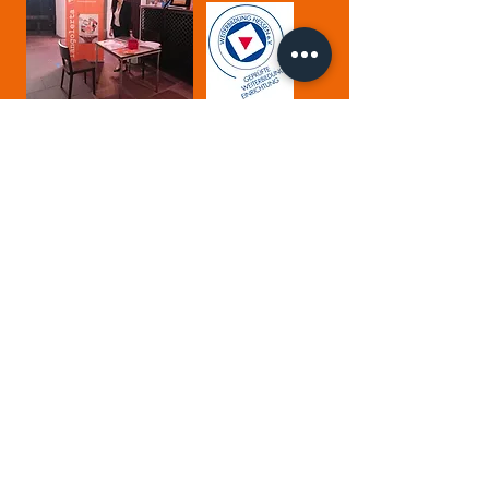
Aller guten Dinge
sind drei,
nur
langolerta
noch online!
Ab September 2023 ​bieten wir unter
dem Namen
nunmehr
langolerta
nur noch online Deutsch- und
Sprachkurse sowie