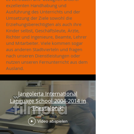
exzellenten Handhabung und
Ausführung des Unterrichts und der
Umsetzung der Ziele sowohl die
Erziehungsberechtigten als auch ihre
Kinder selbst, Geschäftsleute, Ärzte,
Richter und Ingenieure, Beamte, Lehrer
und Mitarbeiter. Viele kommen sogar
aus anderen Stadtvierteln und fragen
nach unseren Dienstleistungen oder
nutzen unseren Fernunterricht aus dem
Ausland.
langolerta International
Language School 2004-2014 in
Thessaloniki
Video abspielen