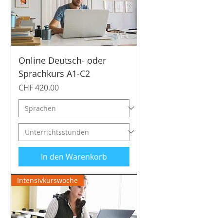
Online Deutsch- oder
Sprachkurs A1-C2
Preis
CHF 420.00
In den Warenkorb
Intensivkurswoche