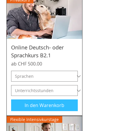
Online Deutsch- oder
Sprachkurs B2.1
Sale-Preis
ab
CHF 500.00
In den Warenkorb
Flexible Intensivkurstage