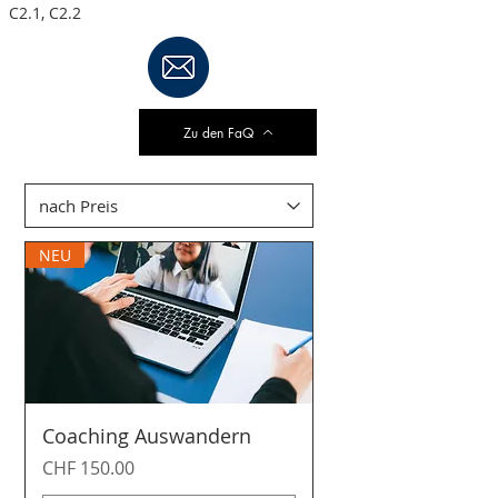
C2.1, C2.2
Zu den FaQ
NEU
Coaching Auswandern
Preis
CHF 150.00