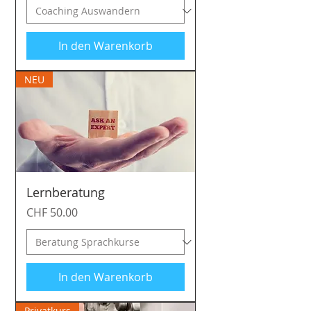
In den Warenkorb
NEU
Lernberatung
Preis
CHF 50.00
In den Warenkorb
Privatkurs