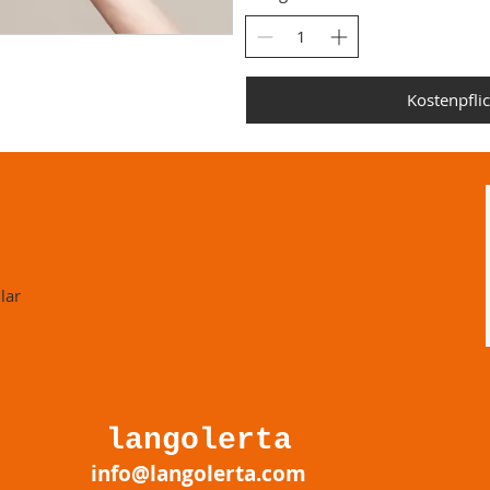
Kostenpflic
lar
langolerta
info@langolerta.com