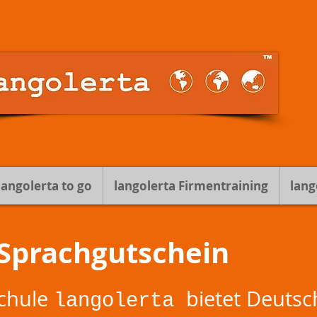
langolerta to go
langolerta Firmentraining
lang
Sprachgutschein
schule
bietet Deutsc
langolerta