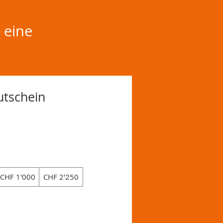
 eine
utschein
CHF 1'000
CHF 2'250