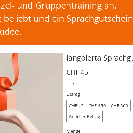
zel- und Gruppentraining an.
t beliebt und ein Sprachgutschein
kidee.
langolerta Sprachg
CHF 45
Betrag
CHF 45
CHF 450
CHF 500
Anderer Betrag
Menge