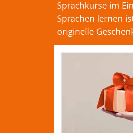
Sprachkurse im Ein
Sprachen lernen is
originelle Geschen