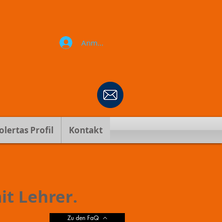
Anmelden
olertas Profil
Kontakt
it Lehrer.
Zu den FaQ