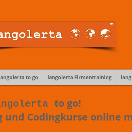
langolerta to go
langolerta Firmentraining
lang
to go!
angolerta
g und Codingkurse online m